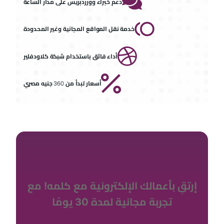
دعم خبراء وورردبريس على مدار الساعة
خدمة نقل المواقع المجانية وغير المحدودة
أداء فائق باستخدام شبكة كلاودفلير
أسعار تبدأ من 360 جنيه مصري
إرتقِ بأعمالك الإلكترونية مع كلمه! مع
تجربة مجانية لمدة 30 يومًا