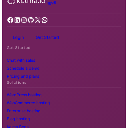
العربية
Facebook
LinkedIn
Instagram
GitHub
X
WhatsApp
Login
Get Started
Get Started
Chat with sales
Schedule a demo
Pricing and plans
Solutions
WordPress hosting
WooCommerce hosting
Enterprise hosting
Blog hosting
Kelma Beds