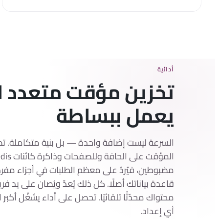
أدائية
تخزين مؤقت متعدد ا
يعمل ببساطة
السرعة ليست إضافة واحدة — بل بنية متكاملة. ت
مضبوطين، فيُردّ على معظم الطلبات في أجزاء مفرد
قاعدة بياناتك أصلًا. كل ذلك يُعدّ ويُصان على يد فر
محتواك محدّثًا تلقائيًا. تحصل على أداء يشغّل أكب
أي إعداد.