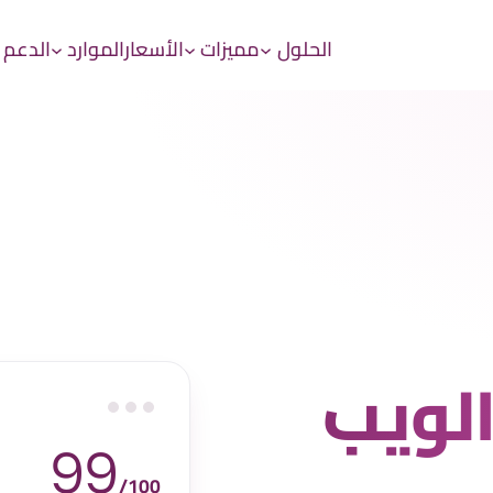
الحلول
مميزات
الأسعار
الموارد
الدعم 
لويب
99
/100