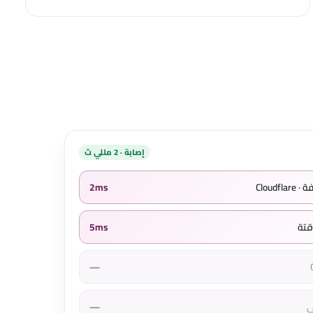
إصابة · 2 مللي ث
Cloud
2ms
5ms
—
—