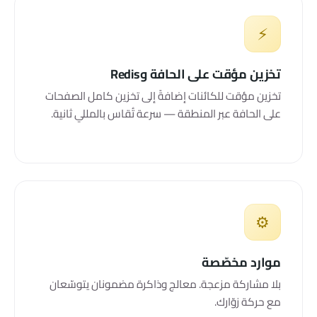
⚡
تخزين مؤقت على الحافة وRedis
تخزين مؤقت للكائنات إضافةً إلى تخزين كامل الصفحات
على الحافة عبر المنطقة — سرعة تُقاس بالمللي ثانية.
⚙️
موارد مخصّصة
بلا مشاركة مزعجة. معالج وذاكرة مضمونان يتوسّعان
مع حركة زوّارك.