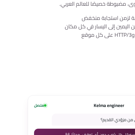
وى، مضبوطة خصيصًا للعالم العربي.
قة لزمن استجابة منخفض
ن اليمين إلى اليسار في كل مكان
Kelma engineer
متصل
ن مزوّدي القديم؟
سنرحّل كل شيء دون أي توقف، مجانًا. 🙌