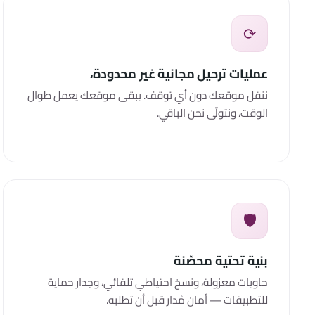
⟳
عمليات ترحيل مجانية غير محدودة،
ننقل موقعك دون أي توقف. يبقى موقعك يعمل طوال
الوقت، ونتولّى نحن الباقي.
🛡️
بنية تحتية محصّنة
حاويات معزولة، ونسخ احتياطي تلقائي، وجدار حماية
للتطبيقات — أمان مُدار قبل أن تطلبه.