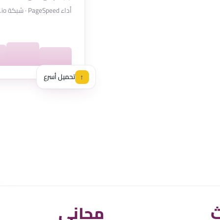
أداء PageSpeed · شبكة kelma.io
↑
تحميل أسرع
مجاني