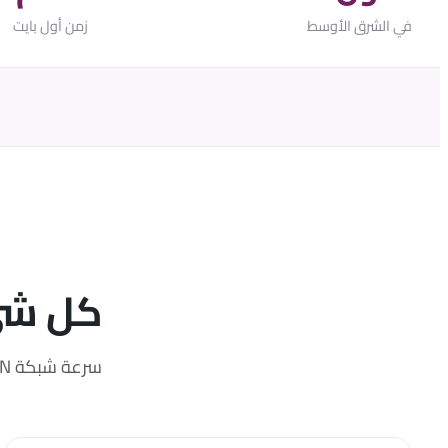
في الشرق الأوسط
زمن أول بايت
كل شيء
سرعة شبكة CDN عالمية، وعناية فريق يردّ فعلاً — مصمَّم للمواقع التي تخدم الويب العربي.