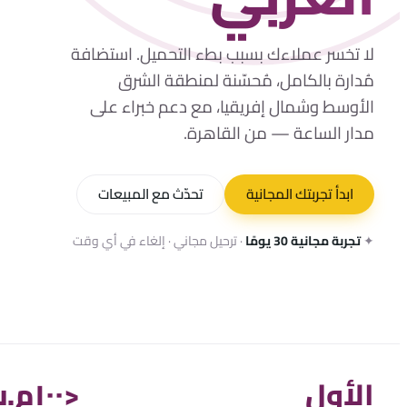
لا تخسر عملاءك بسبب بطء التحميل. استضافة
مُدارة بالكامل، مُحسّنة لمنطقة الشرق
الأوسط وشمال إفريقيا، مع دعم خبراء على
مدار الساعة — من القاهرة.
ابدأ تجربتك المجانية
تحدّث مع المبيعات
✦
تجربة مجانية 30 يومًا
· ترحيل مجاني · إلغاء في أي وقت
الأول
<١٠٠م.ث