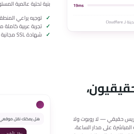
بنية تحتية عالمية المست
19ms
توجيه يراعي المنط
تجربة عربية كاملة م
شهادة SSL مجانية وHTTP/3 على كل موقع
قيقيون،
ريس حقيقي — لا روبوت ولا
هل يمكنك نقل موقعي م
ة المباشرة على مدار الساعة،
بكل تأكيد — 