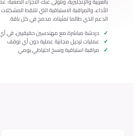
بالعربية والإنجليزية، ونتولّى عنك الأجزاء الصعبة: ع
الأداء، والمراقبة الاستباقية التي تلتقط المشكلات ق
الدعم الذي طالما تمنّيناه، مدمج في كل باقة.
دردشة مباشرة مع مهندسين حقيقيين، في أي
عمليات ترحيل مجانية عملية دون أي توقف
مراقبة استباقية ونسخ احتياطي يومي