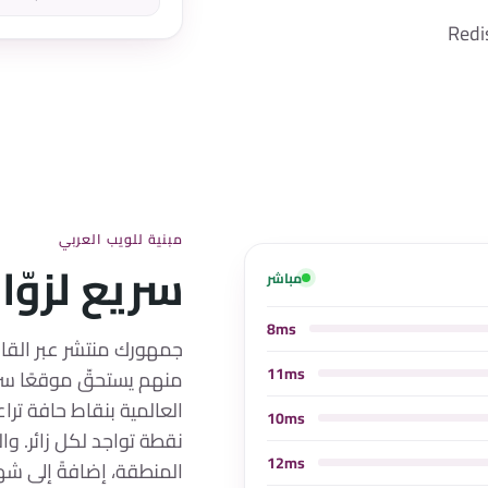
مبنية للويب العربي
سريع لزوّار
مباشر
8ms
جمهورك منتشر عبر القاه
11ms
العالمية بنقاط حافة ترا
10ms
نقطة تواجد لكل زائر. و
12ms