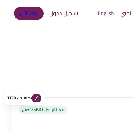
الفني
English
تسجيل دخول
ابدأ الآن
TTFB < 100ms
⚡
● مباشر · كل الأنظمة تعمل