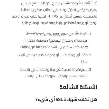
أحيانًا تُثبّت الشهادة بشكل صحيح لكن المتصفح ما يزال
يعرض
غير آمن
تحذيرًا. وهذا في الغالب محتوى مختلط —
فالصفحة نفسها تُحمّل عبر HTTPS، لكنها تجلب صورة أو نصًا
برمجيًا أو ورقة أنماط من رابط http قديم. لإصلاح ذلك:
اضبط كلًّا من
عنوان ووردبريس (WordPress
Address)
و
عنوان الموقع (Site Address)
in
الإعدادات ← عام
إلى نسخة ‎https://‎ من نطاقك.
حدّث أي روابط قالب أو ودجة مكتوبة بشكل ثابت بـ
.
http
للمواقع الأقدم، شغّل بحثًا واستبدالًا في قاعدة
البيانات لتبديل
http://
بـ
https://
على نطاقك.
الأسئلة الشائعة
هل تكلّف شهادة SSL أي شيء؟