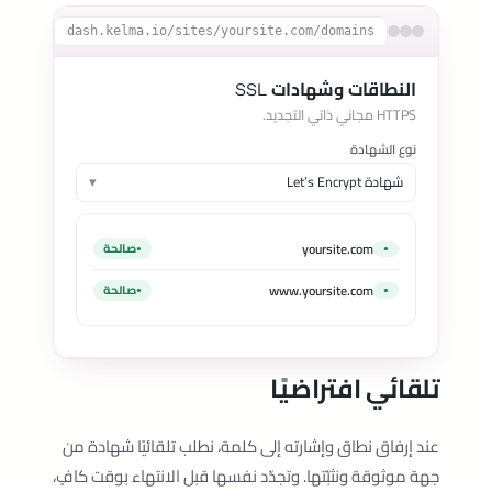
dash.kelma.io/sites/yoursite.com/domains
النطاقات وشهادات SSL
HTTPS مجاني ذاتي التجديد.
نوع الشهادة
شهادة Let’s Encrypt
▾
yoursite.com
صالحة
www.yoursite.com
صالحة
تلقائي افتراضيًا
عند إرفاق نطاق وإشارته إلى كلمة، نطلب تلقائيًا شهادة من
جهة موثوقة ونثبّتها. وتجدّد نفسها قبل الانتهاء بوقت كافٍ،