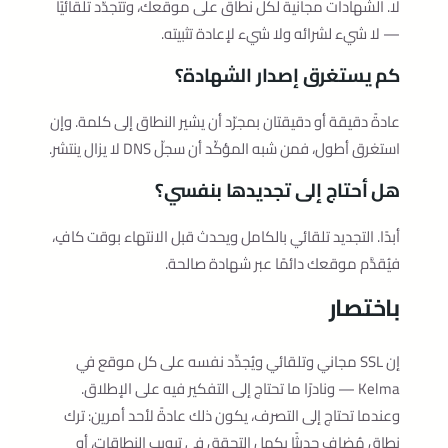
لا. الشهادات مجانية لكل نطاق على موقعك، وتتجدّد تلقائيًا
— لا شيء لشرائه ولا شيء لإعادة تثبيته.
كم يستغرق إصدار الشهادة؟
عادةً دقيقة أو دقيقتان بمجرّد أن يشير النطاق إلى كلمة. وإن
استغرق أطول، فمن شبه المؤكّد أن سجلّ DNS لا يزال ينتشر.
هل أحتاج إلى تجديدها بنفسي؟
أبدًا. التجديد تلقائي بالكامل ويحدث قبل الانتهاء بوقت كافٍ،
فيُقدَّم موقعك دائمًا عبر شهادة صالحة.
باختصار
إن SSL مجاني وتلقائي ويُجدِّد نفسه على كل موقع في
Kelma — ونادرًا ما تحتاج إلى التفكير فيه على الإطلاق.
وعندما تحتاج إلى التصرف، يكون ذلك عادةً لأحد أمرين: ترك
نطاق مُضاف حديثًا يكمل التحقق في تبويب النطاقات، أو