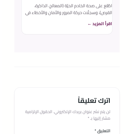
اطّلع على صحة الخادم الحيّة (المعالج، الذاكرة،
القرص)، وسجلّات حركة المرور والأمان والأخطاء في
الوقت الفعلي، واشترك في ملخّص دوري عبر البريد
اقرأ المزيد ←
— لتعرف دائمًا حال موقعك.
اترك تعليقاً
لن يتم نشر عنوان بريدك الإلكتروني.
الحقول الإلزامية
مشار إليها بـ
*
التعليق
*