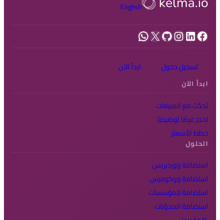
English
فيسبوك
لينكد إن
إنستجرام
جيت هاب
إكس
واتساب
تسجيل دخول
ابدأ الآن
ابدأ الآن
تحدّث مع المبيعات
احجز عرضًا توضيحيًا
خطط الأسعار
الحلول
استضافة ووردبريس
استضافة ووكومرس
استضافة للمؤسسات
استضافة المدوّنات
كلمة بيدز