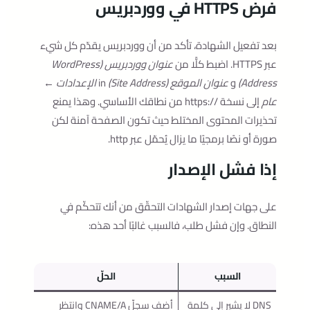
فرض HTTPS في ووردبريس
بعد تفعيل الشهادة، تأكد من أن ووردبريس يقدّم كل شيء
عبر HTTPS. اضبط كلًّا من
عنوان ووردبريس (WordPress
Address)
و
عنوان الموقع (Site Address)
in
الإعدادات ←
عام
إلى نسخة ‎https://‎ من نطاقك الأساسي. وهذا يمنع
تحذيرات المحتوى المختلط حيث تكون الصفحة آمنة لكن
صورة أو نصًا برمجيًا ما يزال يُحمّل عبر http.
إذا فشل الإصدار
على جهات إصدار الشهادات التحقّق من أنك تتحكّم في
النطاق. وإن فشل طلب، فالسبب غالبًا أحد هذه:
السبب
الحلّ
DNS لا يشير إلى كلمة
أضِف سجلّ CNAME/A وانتظر