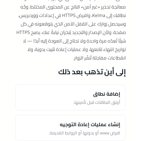
معالجة تحذير «غير آمن» الناتج عن المحتوى المختلط. وجِّه
نطاقك إلى Kelma، وافرض HTTPS في إعدادات ووردبريس،
وسيحصل زوارك على القفل الآمن الذي يتوقعونه في كل
صفحة. ولأن الإصدار والتجديد يُنجَزان نيابةً عنك، يصبح HTTPS
شيئًا تُعِدّه مرة واحدة ولا تحتاج إلى العودة إليه أبدًا — لا
تواريخ انتهاء تتابعها، ولا عمليات إعادة تثبيت يدوية، ولا
انقطاعات مفاجئة تُنفّر الزوار.
إلى أين تذهب بعد ذلك
إضافة نطاق
أرفِق النطاقات قبل تأمينها.
إنشاء عمليات إعادة التوجيه
افرض www أو بدونها أو الروابط القديمة.