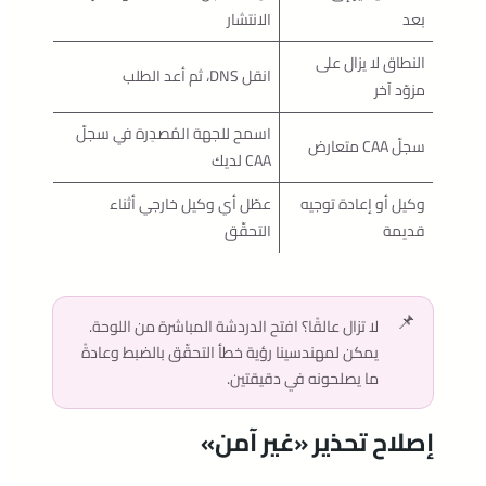
بعد
الانتشار
النطاق لا يزال على
انقل DNS، ثم أعد الطلب
مزوّد آخر
اسمح للجهة المُصدِرة في سجلّ
سجلّ CAA متعارض
CAA لديك
وكيل أو إعادة توجيه
عطّل أي وكيل خارجي أثناء
قديمة
التحقّق
لا تزال عالقًا؟ افتح الدردشة المباشرة من اللوحة.
يمكن لمهندسينا رؤية خطأ التحقّق بالضبط وعادةً
ما يصلحونه في دقيقتين.
إصلاح تحذير «غير آمن»