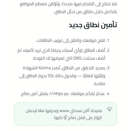
فلا تحتاج إلى التفكير فيها مجددًا. وتُؤمَّن معظم المواقع
بالكامل خلال دقائق من تحلّل النطاق.
تأمين نطاق جديد
افتح موقعك وانتقل إلى تبويب النطاقات.
أضِف النطاق (وأي أسماء بديلة) الذي تريد تأمينه، ثم
أضِف سجلات DNS التي تعرضها لك اللوحة.
بمجرد التحقق من النطاق، تُصدِر Kelma الشهادة
وتثبّتها تلقائيًا — وتتحول حالة SSL بجوار النطاق إلى
صالحة.
عندئذٍ يُقدَّم موقعك عبر https:// بقفل آمن صالح.
نصيحة: أمّن نسختي www وبدونها معًا ليحصل
الزوّار على قفل صالح أيًّا كتبوا.