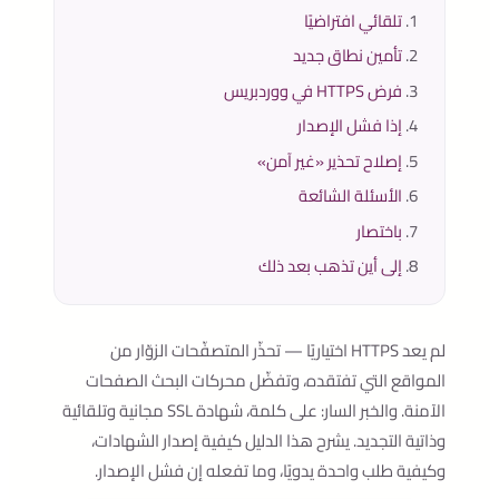
تلقائي افتراضيًا
تأمين نطاق جديد
فرض HTTPS في ووردبريس
إذا فشل الإصدار
إصلاح تحذير «غير آمن»
الأسئلة الشائعة
باختصار
إلى أين تذهب بعد ذلك
لم يعد HTTPS اختياريًا — تحذّر المتصفّحات الزوّار من
المواقع التي تفتقده، وتفضّل محركات البحث الصفحات
الآمنة. والخبر السار: على كلمة، شهادة SSL مجانية وتلقائية
وذاتية التجديد. يشرح هذا الدليل كيفية إصدار الشهادات،
وكيفية طلب واحدة يدويًا، وما تفعله إن فشل الإصدار.