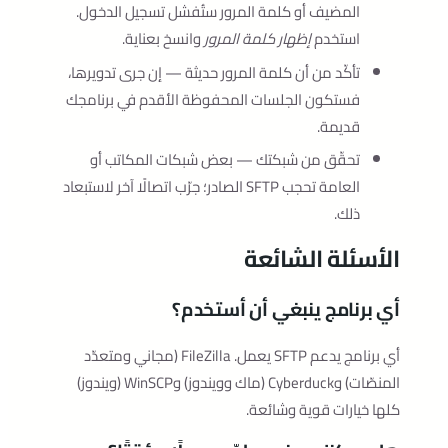
المضيف أو كلمة المرور ستُفشل تسجيل الدخول.
استخدم
إظهار كلمة المرور
وانسخ بعناية.
تأكّد من أن كلمة المرور حديثة — إن جرى تدويرها،
فستكون الجلسات المحفوظة الأقدم في برنامجك
قديمة.
تحقّق من شبكتك — بعض شبكات المكاتب أو
العامة تحجب SFTP الصادر؛ جرّب اتصالًا آخر لاستبعاد
ذلك.
الأسئلة الشائعة
أي برنامج ينبغي أن أستخدم؟
أي برنامج يدعم SFTP يعمل. FileZilla (مجاني ومتعدّد
المنصّات) وCyberduck (ماك وويندوز) وWinSCP (ويندوز)
كلها خيارات قوية وشائعة.