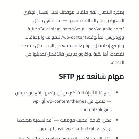
بمجرّد الاتصال، تقع ملفات موقعك تحت المسار الجذري
المعروض على البطاقة نفسها — عادةً شيء مثل
/home/your-user/yoursite.com
. وبداخله ستجد بنية
ووردبريس المألوفة:
wp-content/
للقوالب والإضافات
والرفع، إضافةً إلى
wp-config.php
في الجذر. عدّل فقط ما
تقصده؛ أما بقية نواة ووردبريس فالأفضل تحديثها من
اللوحة.
مهام شائعة عبر SFTP
ارفع قالبًا أو إضافة أكبر من أن يرفعها رافع ووردبريس
— ضعها في wp-content/themes أو wp-
content/plugins.
عطّل إضافة أعطبت موقعك — أعد تسمية مجلّدها
في
wp-content/plugins
لتعطيلها فورًا.
عدّل الإعدادات — اضبط
wp-config.php
لثوابت مثل