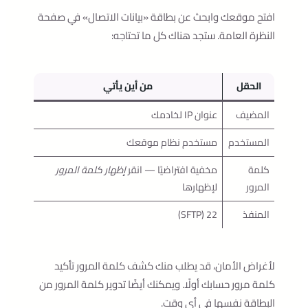
افتح موقعك وابحث عن بطاقة «بيانات الاتصال» في صفحة
النظرة العامة. ستجد هناك كل ما تحتاجه:
الحقل
من أين يأتي
المضيف
عنوان IP لخادمك
المستخدم
مستخدم نظام موقعك
كلمة
مخفية افتراضيًا — انقر
إظهار كلمة المرور
المرور
لإظهارها
المنفذ
22 (SFTP)
لأغراض الأمان، قد يطلب منك كشف كلمة المرور تأكيد
كلمة مرور حسابك أولًا. ويمكنك أيضًا تدوير كلمة المرور من
البطاقة نفسها في أي وقت.