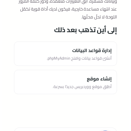
وبياناتك مشفّرة. أبقِ التغييرات متعمّدة، ودوّر كلمة المرور
عند انتهاء مساعدة خارجية، فيكون لديك أداة قوية تكمّل
اللوحة لا تحلّ محلّها.
إلى أين تذهب بعد ذلك
إدارة قواعد البيانات
أنشئ قواعد بيانات وافتح phpMyAdmin.
إنشاء موقع
أطلِق موقع ووردبريس جديدًا بسرعة.