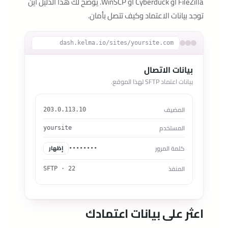
FileZilla أو Cyberduck أو WinSCP. يوضّح لك هذا الدليل أين
توجد بيانات الاعتماد وكيف تتصل بأمان.
dash.kelma.io/sites/yoursite.com
بيانات الاتصال
بيانات اعتماد SFTP لهذا الموقع.
المضيف
203.0.113.10
المستخدم
yoursite
كلمة المرور
إظهار
••••••••
المنفذ
22 · SFTP
اعثر على بيانات اعتمادك