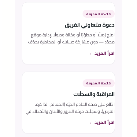
قاعدة المعرفة
دعوة متعاوني الفريق
امنح زميلًا أو مطوّرًا أو وكالة وصولًا لإدارة موقع
محدّد — دون مشاركة حسابك أو المخاطرة بحذف
الموقع.
اقرأ المزيد ←
قاعدة المعرفة
المراقبة والسجلّات
اطّلع على صحة الخادم الحيّة (المعالج، الذاكرة،
القرص)، وسجلّات حركة المرور والأمان والأخطاء في
الوقت الفعلي، واشترك في ملخّص دوري عبر البريد
اقرأ المزيد ←
— لتعرف دائمًا حال موقعك.