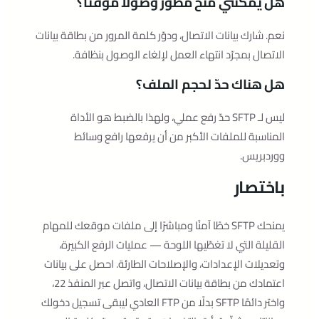
هل يمكنني منح مطوّر وصولًا مؤقتًا؟
نعم. شارك بيانات الاتصال، ودوّر كلمة المرور من بطاقة بيانات
الاتصال بمجرّد انتهاء العمل لإلغاء الوصول بنظافة.
هل هناك حدّ لحجم الملف؟
ليس لـ SFTP حدّ رفع عملي، ولهذا بالضبط هو الأداة
المناسبة للملفات الأكبر من أن يرفعها رافع وسائط
ووردبريس.
باختصار
يمنحك SFTP خطًا آمنًا ومباشرًا إلى ملفات موقعك للمهام
القليلة التي لا تغطّيها اللوحة — عمليات الرفع الكبيرة،
وتعديلات الإعدادات، والإصلاحات الطارئة. احصل على بيانات
اعتمادك من بطاقة بيانات الاتصال، واتصل عبر المنفذ 22،
واختر دائمًا SFTP بدلًا من FTP العادي ليبقى تسجيل دخولك