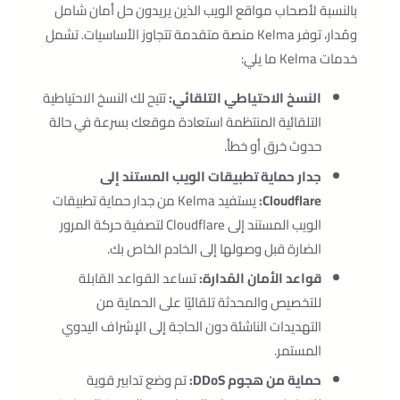
بالنسبة لأصحاب مواقع الويب الذين يريدون حل أمان شامل
ومُدار، توفر Kelma منصة متقدمة تتجاوز الأساسيات. تشمل
خدمات Kelma ما يلي:
النسخ الاحتياطي التلقائي:
تتيح لك النسخ الاحتياطية
التلقائية المنتظمة استعادة موقعك بسرعة في حالة
حدوث خرق أو خطأ.
جدار حماية تطبيقات الويب المستند إلى
Cloudflare:
يستفيد Kelma من جدار حماية تطبيقات
الويب المستند إلى Cloudflare لتصفية حركة المرور
الضارة قبل وصولها إلى الخادم الخاص بك.
قواعد الأمان المُدارة:
تساعد القواعد القابلة
للتخصيص والمحدثة تلقائيًا على الحماية من
التهديدات الناشئة دون الحاجة إلى الإشراف اليدوي
المستمر.
حماية من هجوم DDoS:
تم وضع تدابير قوية