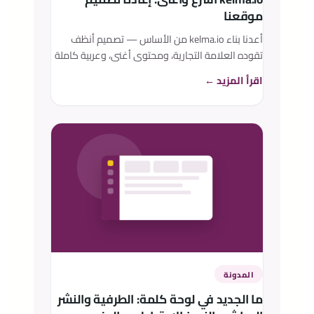
موقعنا
أعدنا بناء kelma.io من الأساس — تصميم أنظف
تقوده العلامة التجارية، ومحتوى أغنى، وعربية كاملة
من اليمين إلى اليسار، وتحسين مثالي لمحركات البحث،
اقرأ المزيد ←
وقاعدة معرفة بلقطات شاشة حقيقية.
المدونة
ما الجديد في لوحة كلمة: الطرفية والنشر