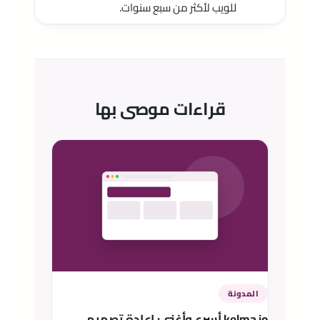
للويب لأكثر من سبع سنوات.
قراءات موصى بها
المدونة
kelma.io أسرع وأغنى: إعادة تصميم