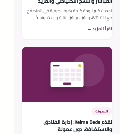
المباشر والنسخ الاحتياطي والمزيد
تحديث كبير للوحة كلمة يضيف طرفية في المتصفّح
مع WP-CLI، ونشرًا مباشرًا بنقرة واحدة، ونسخًا
احتياطيًا واستعادات دقيقة، ومتعاوني فريق، ومراقبة
اقرأ المزيد ←
مباشرة، وضوابط أمان لكل موقع.
المدونة
نقدّم Kelma Beds: إدارة الفنادق
والاستضافة، دون عمولة