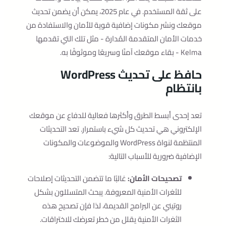
على ثقة المستخدم. في عام 2025، يمكن أن يضمن تحديث
موقعك ونشر مكونات إضافية قوية للأمان والاستفادة من
خدمات الأمان المتقدمة المُدارة - مثل تلك التي تقدمها
Kelma - بقاء موقعك آمنًا وسريعًا وموثوقًا به.
حافظ على تحديث WordPress
بانتظام
تعد إحدى أبسط الطرق وأكثرها فعالية للدفاع عن موقعك
الإلكتروني هي تحديث كل شيء باستمرار. تعد التحديثات
المنتظمة لنواة WordPress والموضوعات والمكونات
الإضافية ضرورية للأسباب التالية:
تصحيحات الأمان:
غالبًا ما تتضمن التحديثات إصلاحات
للثغرات الأمنية المعروفة. يبحث المتسللون بشكل
روتيني عن البرامج القديمة، لذا فإن تصحيح هذه
الثغرات الأمنية يقلل من خطر تعرضك للاختراقات.