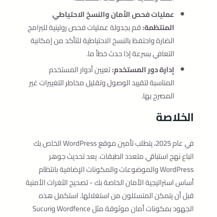
عمليات فحص الأمان والنسخ الاحتياطي
المنتظمة:
قم بجدولة عمليات فحص روتينية للبرامج
الضارة واحتفظ بالنسخ الاحتياطية للتأكد من إمكانية
التعافي بسرعة إذا حدث خطأ ما.
إدارة دور المستخدم:
تعيين أدوار المستخدم
المناسبة لتقييد الوصول وتقليل مخاطر التغييرات غير
المصرح بها.
الخلاصة
في عام 2025، يتطلب تأمين موقع WordPress الخاص بك
اتباع نهج استباقي متعدد الطبقات. يعد تحديث جوهر
WordPress والموضوعات والمكونات الإضافية بانتظام
أساس استراتيجية الأمان الخاصة بك - تصحيح الثغرات الأمنية
قبل أن يتمكن المتسللون من استغلالها. استكمل هذه
الجهود بمكونات أمان موثوقة مثل Wordfence وSucuri