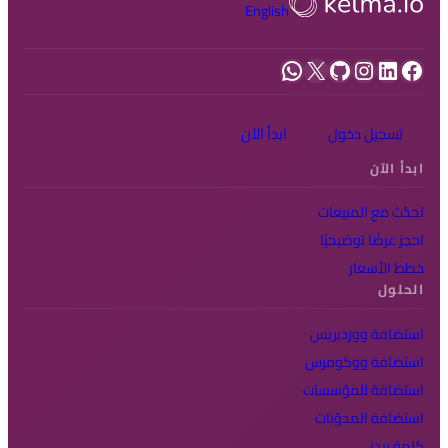
English
فيسبوك
لينكد إن
إنستجرام
جيت هاب
إكس
واتساب
تسجيل دخول
ابدأ الآن
ابدأ الآن
تحدّث مع المبيعات
احجز عرضًا توضيحيًا
خطط الأسعار
الحلول
استضافة ووردبريس
استضافة ووكومرس
استضافة للمؤسسات
استضافة المدوّنات
كلمة بيدز