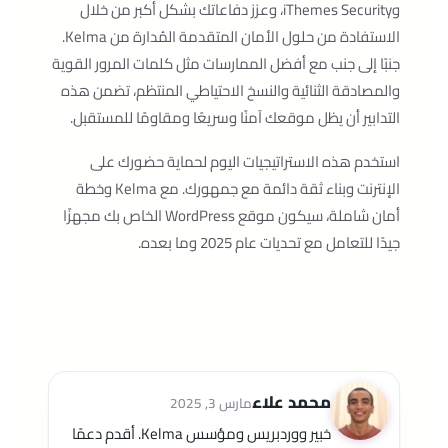
وiThemes Security، وعزز دفاعاتك بشكل أكبر من خلال
الاستفادة من حلول الأمان المتقدمة المُدارة من Kelma.
جنبًا إلى جنب مع أفضل الممارسات مثل كلمات المرور القوية
والمصادقة الثنائية والنسخ الاحتياطي المنتظم، تضمن هذه
التدابير أن يظل موقعك آمنًا وسريعًا ومقاومًا للمستقبل.
استخدم هذه الاستراتيجيات اليوم لحماية حضورك على
الإنترنت وبناء ثقة دائمة مع جمهورك. مع Kelma وخطة
أمان شاملة، سيكون موقع WordPress الخاص بك مجهزًا
جيدًا للتعامل مع تحديات عام 2025 وما بعده.
محمد علاء
مارس 3, 2025
خبير ووردبريس ومؤسس Kelma. أقدم دعمًا