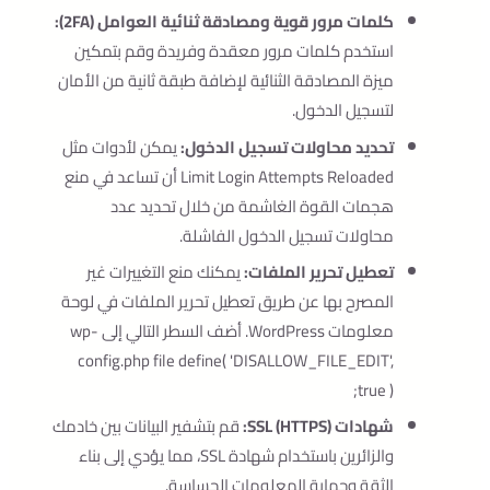
كلمات مرور قوية ومصادقة ثنائية العوامل (2FA):
استخدم كلمات مرور معقدة وفريدة وقم بتمكين
ميزة المصادقة الثنائية لإضافة طبقة ثانية من الأمان
لتسجيل الدخول.
تحديد محاولات تسجيل الدخول:
يمكن لأدوات مثل
Limit Login Attempts Reloaded أن تساعد في منع
هجمات القوة الغاشمة من خلال تحديد عدد
محاولات تسجيل الدخول الفاشلة.
تعطيل تحرير الملفات:
يمكنك منع التغييرات غير
المصرح بها عن طريق تعطيل تحرير الملفات في لوحة
معلومات WordPress. أضف السطر التالي إلى
wp-
config.php
file
define( 'DISALLOW_FILE_EDIT',
true );
شهادات SSL (HTTPS):
قم بتشفير البيانات بين خادمك
والزائرين باستخدام شهادة SSL، مما يؤدي إلى بناء
الثقة وحماية المعلومات الحساسة.