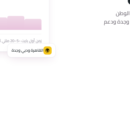
الوطن
 وجدة ودعم
زمن أول بايت ~5–20 مللي ثانية لزوار الوطن العربي
🌍
القاهرة ودبي وجدة