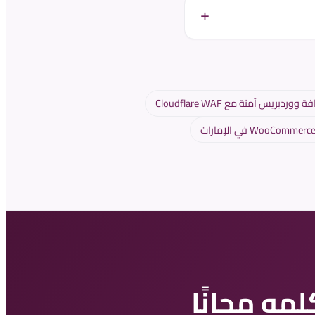
وردبريس آمنة مع Cloudflare WAF
مه مجانًا