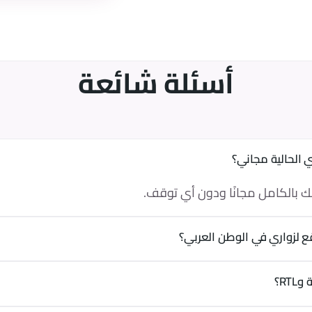
أسئلة شائعة
 الحالية مجاني؟
عك بالكامل مجانًا ودون أي توقف.
 لزواري في الوطن العربي؟
اهرة ودبي وجدة يصل زمن أول بايت إلى نحو 5–20 مللي ثانية.
RT؟