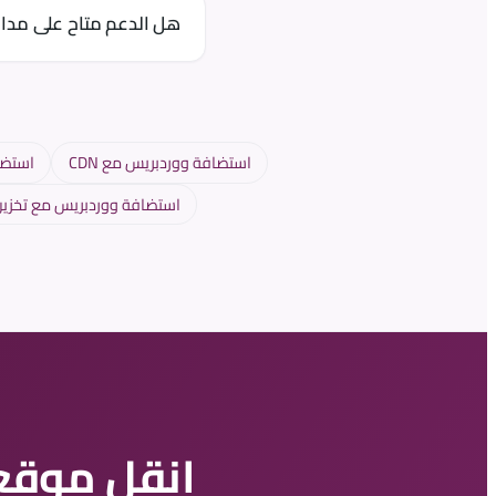
بالطبع، منصتنا وفريق ال
هل الدعم متاح على مدار
نعم، دعم بشري من مهند
استضافة ووردبريس مع CDN
استضا
استضافة ووردبريس مع تخز
انقل موقعك