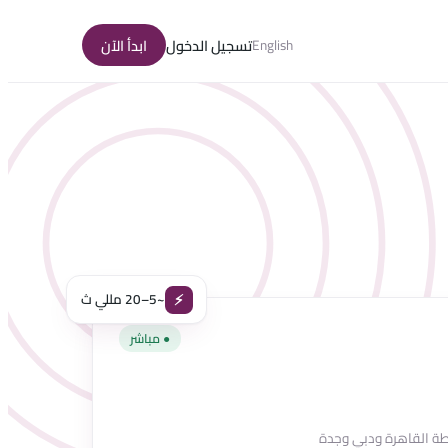
English
تسجيل الدخول
ابدأ الآن
⚡
~5–20 مللي ث
● مباشر