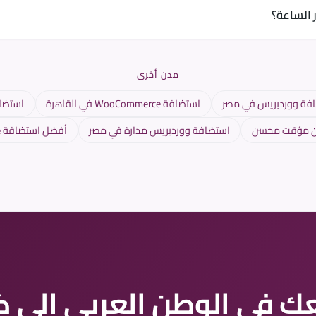
دعم يعملان بالعربية والإنجليزية بالكامل.
 الساعة؟
سي ووردبريس 24/7.
مدن أخرى
فة ووردبريس في مصر
استضافة WooCommerce في القاهرة
استضافة و
ين مؤقت محسن
استضافة ووردبريس مدارة في مصر
أفضل استضافة WooCommerce في الإمارات
 في الوطن العربي إلى كل