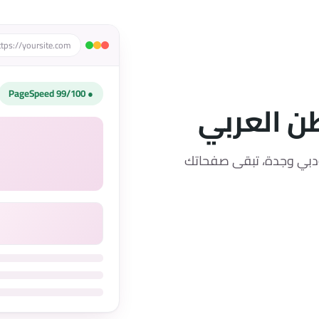
ttps://yoursite.com
● 99/100 PageSpeed
طن العربي
ودبي وجدة، تبقى صفحاتك