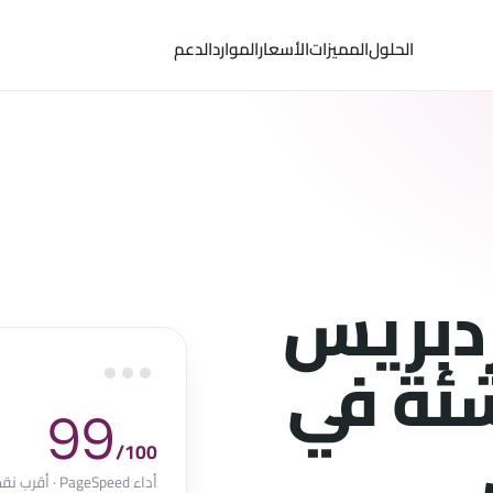
الحلول
المميزات
الأسعار
الموارد
الدعم
دبريس
شئة في
99
/100
أداء PageSpeed · أقرب نقطة القاهرة ودبي وجدة