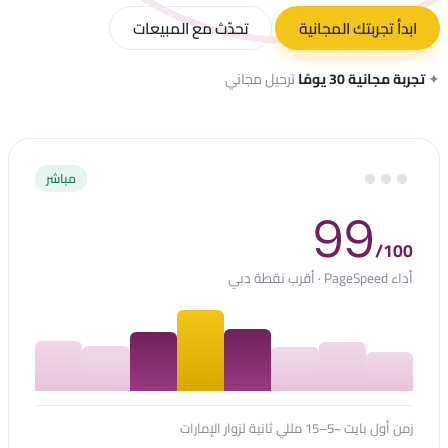
ابدأ تجربتك المجانية
تحدّث مع المبيعات
✦
تجربة مجانية 30 يومًا
ترحيل مجاني
مباشر
99
/100
أداء PageSpeed · أقرب نقطة دبي
زمن أول بايت ~5–15 مللي ثانية لزوار الإمارات