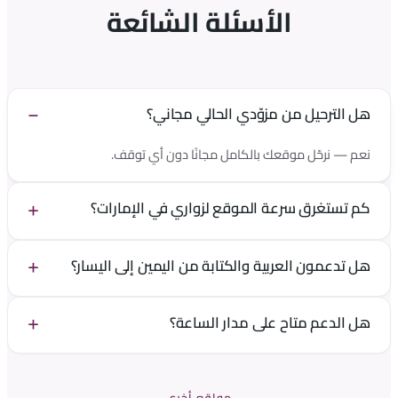
الأسئلة الشائعة
هل الترحيل من مزوّدي الحالي مجاني؟
نعم — نرحّل موقعك بالكامل مجانًا دون أي توقف.
كم تستغرق سرعة الموقع لزواري في الإمارات؟
مع أقرب نقطة توصيل في دبي يصل زمن أول بايت إلى نحو 5–15
هل تدعمون العربية والكتابة من اليمين إلى اليسار؟
مللي ثانية.
بالتأكيد — تعمل منصّتنا وفريق دعمنا بالكامل بالعربية والإنجليزية.
هل الدعم متاح على مدار الساعة؟
نعم — دعم بشري من مهندسي ووردبريس حقيقيين، على مدار
الساعة.
مواقع أخرى