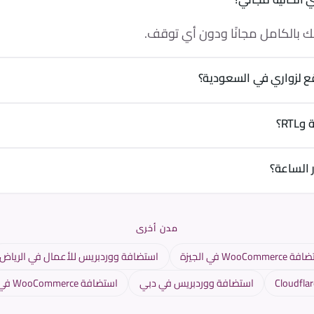
عك بالكامل مجانًا ودون أي توقف.
 لزواري في السعودية؟
صل زمن أول بايت إلى نحو 8–20 مللي ثانية.
RT؟
دعم يعملان بالعربية والإنجليزية بالكامل.
 الساعة؟
سي ووردبريس 24/7.
مدن أخرى
WooCommer في الجيزة
استضافة ووردبريس للأعمال في الرياض
استضافة ووردبريس في دبي
استضافة WooCommerce في الإسكندرية