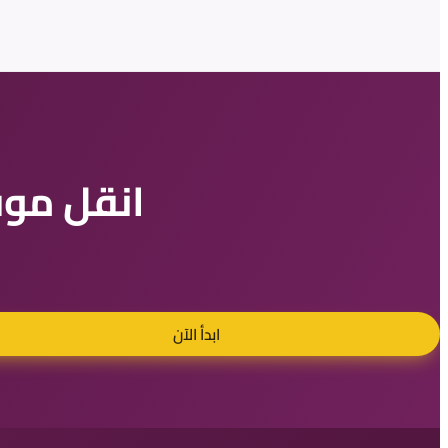
انقل موق
ابدأ الآن