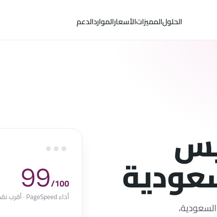
الحلول
المميزات
الأسعار
الموارد
الدعم
يس
سعودية
99
/100
أداء PageSpeed · أقرب نقطة جدة
السعودية،