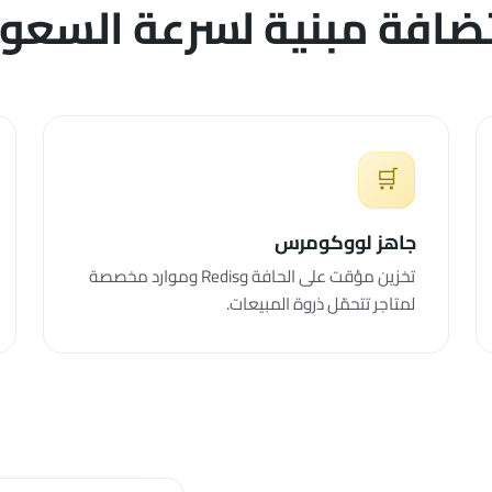
ضافة مبنية لسرعة السعود
🛒
جاهز لووكومرس
تخزين مؤقت على الحافة وRedis وموارد مخصصة
لمتاجر تتحمّل ذروة المبيعات.