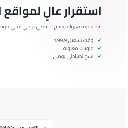
استقرار عالٍ لمواقع 
بنية تحتية معزولة ونسخ احتياطي يومي تبقي موقعك
وقت تشغيل 99.9%
حاويات معزولة
نسخ احتياطي يومي
هل الترحيل من استضافتي