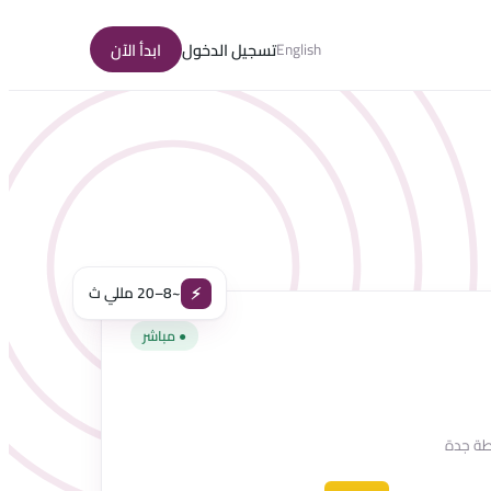
English
تسجيل الدخول
ابدأ الآن
⚡
~8–20 مللي ث
● مباشر